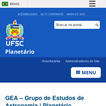
BRASIL
Simplifique!
ACESSIBILIDADE
ALTO CONTRASTE
MAPA DO SITE
Comunica BR
Participe
Acesso à informação
Legislação
Planetário
Canais
Área Restrita
Administradores do Site
MENU
GEA – Grupo de Estudos de
Astronomia | Planetário