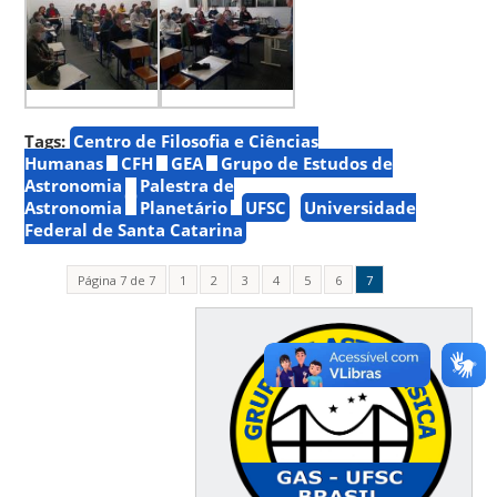
Tags:
Centro de Filosofia e Ciências
Humanas
CFH
GEA
Grupo de Estudos de
Astronomia
Palestra de
Astronomia
Planetário
UFSC
Universidade
Federal de Santa Catarina
Página 7 de 7
1
2
3
4
5
6
7