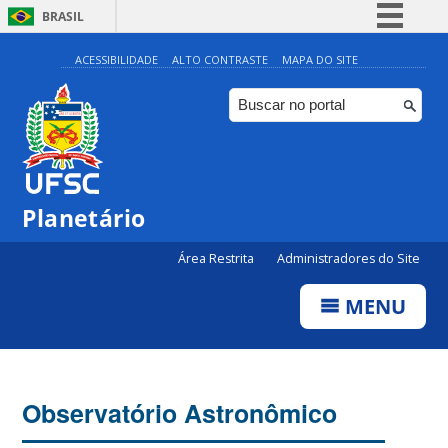
BRASIL
Simplifique!
ACESSIBILIDADE
ALTO CONTRASTE
MAPA DO SITE
Comunica BR
Participe
Acesso à informação
Legislação
Planetário
Canais
Área Restrita
Administradores do Site
MENU
Observatório Astronômico