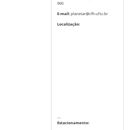
900.
E-mail:
planetar@cfh.ufsc.br
Localização:
---
Estacionamento: