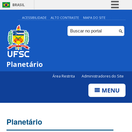
BRASIL
Simplifique!
ACESSIBILIDADE
ALTO CONTRASTE
MAPA DO SITE
Comunica BR
Participe
Acesso à informação
Legislação
Planetário
Canais
Área Restrita
Administradores do Site
MENU
Planetário