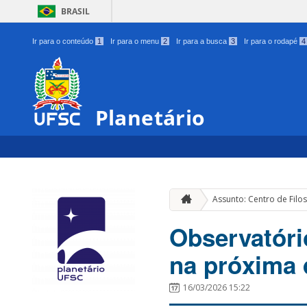
BRASIL
Ir para o conteúdo
1
Ir para o menu
2
Ir para a busca
3
Ir para o rodapé
4
Planetário
Assunto: Centro de Filo
Observatóri
na próxima 
16/03/2026 15:22