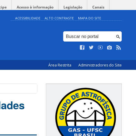
cipe
Acesso à informação
Legislação
Canais
ACESSIBILIDADE
ALTO CONTRASTE
MAPA DO SITE
Área Restrita
Administradores do Site
dades