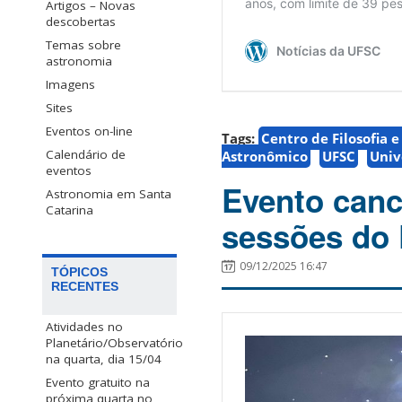
Artigos – Novas
descobertas
Temas sobre
astronomia
Imagens
Sites
Eventos on-line
Tags:
Centro de Filosofia 
Calendário de
Astronômico
UFSC
Univ
eventos
Evento canc
Astronomia em Santa
Catarina
sessões do 
09/12/2025 16:47
TÓPICOS
RECENTES
Atividades no
Planetário/Observatório
na quarta, dia 15/04
Evento gratuito na
próxima quarta no