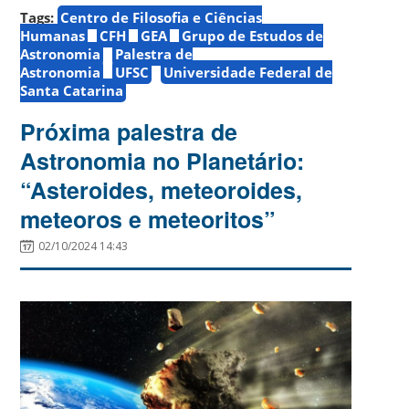
Tags:
Centro de Filosofia e Ciências
Humanas
CFH
GEA
Grupo de Estudos de
Astronomia
Palestra de
Astronomia
UFSC
Universidade Federal de
Santa Catarina
Próxima palestra de
Astronomia no Planetário:
“Asteroides, meteoroides,
meteoros e meteoritos”
02/10/2024 14:43