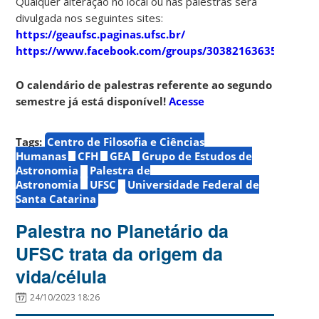
Qualquer alteração no local ou nas palestras será
divulgada nos seguintes sites:
https://geaufsc.paginas.ufsc.br/
https://www.facebook.com/groups/303821636357910
O calendário de palestras referente ao segundo
semestre já está disponível!
Acesse
Tags:
Centro de Filosofia e Ciências
Humanas
CFH
GEA
Grupo de Estudos de
Astronomia
Palestra de
Astronomia
UFSC
Universidade Federal de
Santa Catarina
Palestra no Planetário da
UFSC trata da origem da
vida/célula
24/10/2023 18:26