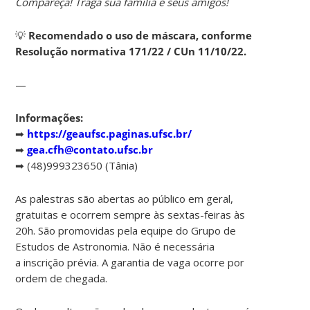
Compareça! Traga sua família e seus amigos!
💡
Recomendado o uso de máscara, conforme
Resolução normativa 171/22 / CUn 11/10/22.
—
Informações:
➡
https://geaufsc.paginas.ufsc.br/
➡
gea.cfh@contato.ufsc.br
➡ (48)999323650 (Tânia)
As palestras são abertas ao público em geral,
gratuitas e ocorrem sempre às sextas-feiras às
20h. São promovidas pela equipe do Grupo de
Estudos de Astronomia. Não é necessária
a inscrição prévia. A garantia de vaga ocorre por
ordem de chegada.