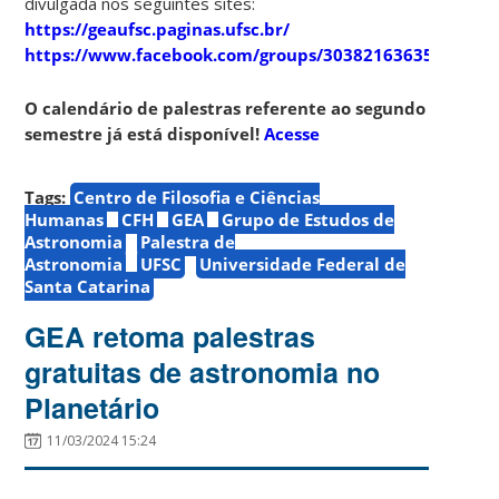
divulgada nos seguintes sites:
https://geaufsc.paginas.ufsc.br/
https://www.facebook.com/groups/303821636357910
O calendário de palestras referente ao segundo
semestre já está disponível!
Acesse
Tags:
Centro de Filosofia e Ciências
Humanas
CFH
GEA
Grupo de Estudos de
Astronomia
Palestra de
Astronomia
UFSC
Universidade Federal de
Santa Catarina
GEA retoma palestras
gratuitas de astronomia no
Planetário
11/03/2024 15:24