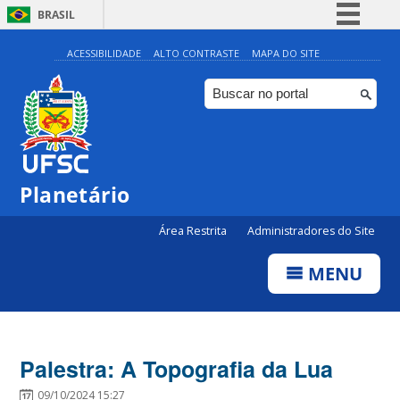
BRASIL
Simplifique!
ACESSIBILIDADE
ALTO CONTRASTE
MAPA DO SITE
Comunica BR
Participe
Acesso à informação
Legislação
Planetário
Canais
Área Restrita
Administradores do Site
MENU
Palestra: A Topografia da Lua
09/10/2024 15:27