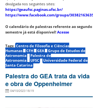
divulgada nos seguintes sites:
https://geaufsc.paginas.ufsc.br/
https://www.facebook.com/groups/303821636357910
O calendário de palestras referente ao segundo
semestre já está disponível!
Acesse
Tags:
Centro de Filosofia e Ciências
Humanas
CFH
GEA
Grupo de Estudos de
Astronomia
Palestra de
Astronomia
UFSC
Universidade Federal de
Santa Catarina
Palestra do GEA trata da vida
e obra de Oppenheimer
04/10/2023 18:19