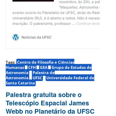
Tags:
Centro de Filosofia e Ciências
Humanas
CFH
GEA
Grupo de Estudos de
Astronomia
Palestra de
Astronomia
UFSC
Universidade Federal de
Santa Catarina
Palestra gratuita sobre o
Telescópio Espacial James
Webb no Planetário da UFSC