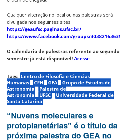
Qualquer alteração no local ou nas palestras será
divulgada nos seguintes sites:
https://geaufsc.paginas.ufsc.br/
https://www.facebook.com/groups/303821636357910
O calendário de palestras referente ao segundo
semestre já está disponível!
Acesse
Tags:
Centro de Filosofia e Ciências
Humanas
CFH
GEA
Grupo de Estudos de
Astronomia
Palestra de
Astronomia
UFSC
Universidade Federal de
Santa Catarina
“Nuvens moleculares e
protoplanetárias” é o título da
próxima palestra do GEA no