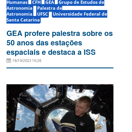
Humanas
CFH
GEA
Grupo de Estudos de
Astronomia
Palestra de
Astronomia
UFSC
Universidade Federal de
Santa Catarina
GEA profere palestra sobre os
50 anos das estações
espaciais e destaca a ISS
18/10/2023 16:28