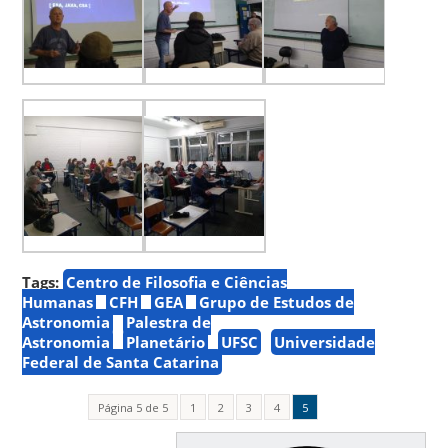
Tags:
Centro de Filosofia e Ciências
Humanas
CFH
GEA
Grupo de Estudos de
Astronomia
Palestra de
Astronomia
Planetário
UFSC
Universidade
Federal de Santa Catarina
Página 5 de 5
1
2
3
4
5