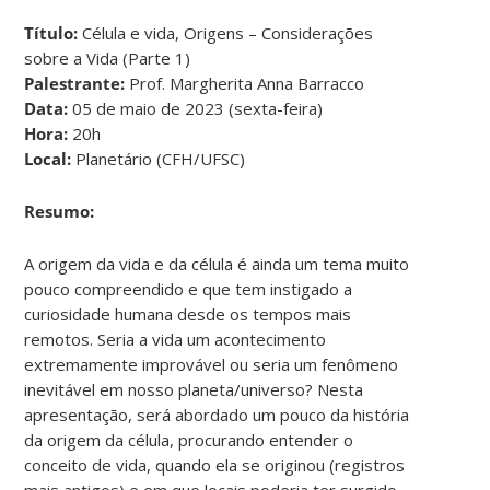
Título:
Célula e vida, Origens – Considerações
sobre a Vida (Parte 1)
Palestrante:
Prof. Margherita Anna Barracco
Data:
05 de maio de 2023 (sexta-feira)
Hora:
20h
Local:
Planetário (CFH/UFSC)
Resumo:
A origem da vida e da célula é ainda um tema muito
pouco compreendido e que tem instigado a
curiosidade humana desde os tempos mais
remotos. Seria a vida um acontecimento
extremamente improvável ou seria um fenômeno
inevitável em nosso planeta/universo? Nesta
apresentação, será abordado um pouco da história
da origem da célula, procurando entender o
conceito de vida, quando ela se originou (registros
mais antigos) e em que locais poderia ter surgido.