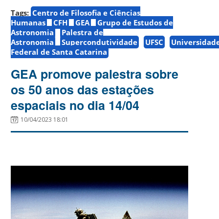
Tags:
Centro de Filosofia e Ciências
Humanas
CFH
GEA
Grupo de Estudos de
Astronomia
Palestra de
Astronomia
Supercondutividade
UFSC
Universidad
Federal de Santa Catarina
GEA promove palestra sobre
os 50 anos das estações
espaciais no dia 14/04
10/04/2023 18:01