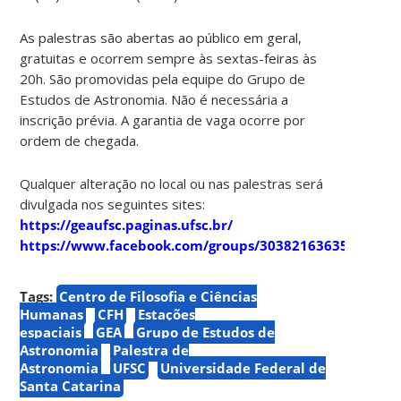
As palestras são abertas ao público em geral,
gratuitas e ocorrem sempre às sextas-feiras às
20h. São promovidas pela equipe do Grupo de
Estudos de Astronomia. Não é necessária a
inscrição prévia. A garantia de vaga ocorre por
ordem de chegada.
Qualquer alteração no local ou nas palestras será
divulgada nos seguintes sites:
https://geaufsc.paginas.ufsc.br/
https://www.facebook.com/groups/303821636357910
Tags:
Centro de Filosofia e Ciências
Humanas
CFH
Estações
espaciais
GEA
Grupo de Estudos de
Astronomia
Palestra de
Astronomia
UFSC
Universidade Federal de
Santa Catarina