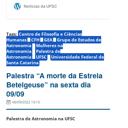
Tags:
Centro de Filosofia e Ciências
Humanas
CFH
GEA
Grupo de Estudos de
Astronomia
Mulheres na
Astronomia
Palestra de
Astronomia
UFSC
Universidade Federal de
Santa Catarina
Palestra “A morte da Estrela
Betelgeuse” na sexta dia
09/09
06/09/2022 16:10
Palestra de Astronomia na UFSC