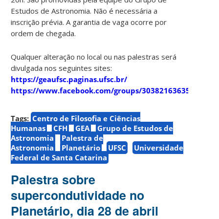
Estudos de Astronomia. Não é necessária a
inscrição prévia. A garantia de vaga ocorre por
ordem de chegada.
Qualquer alteração no local ou nas palestras será
divulgada nos seguintes sites:
https://geaufsc.paginas.ufsc.br/
https://www.facebook.com/groups/303821636357910
Tags:
Centro de Filosofia e Ciências
Humanas
CFH
GEA
Grupo de Estudos de
Astronomia
Palestra de
Astronomia
Planetário
UFSC
Universidade
Federal de Santa Catarina
Palestra sobre
supercondutividade no
Planetário, dia 28 de abril