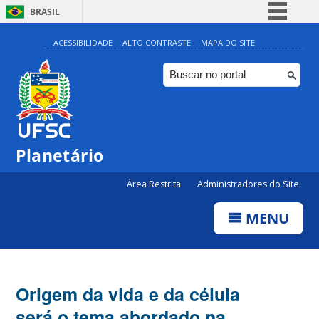
BRASIL
Simplifique!
ACESSIBILIDADE
ALTO CONTRASTE
MAPA DO SITE
Comunica BR
Participe
Acesso à informação
Legislação
Planetário
Canais
Área Restrita
Administradores do Site
MENU
Origem da vida e da célula
será o tema abordado na