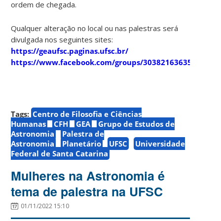
ordem de chegada.
Qualquer alteração no local ou nas palestras será
divulgada nos seguintes sites:
https://geaufsc.paginas.ufsc.br/
https://www.facebook.com/groups/303821636357910
Tags:
Centro de Filosofia e Ciências
Humanas
CFH
GEA
Grupo de Estudos de
Astronomia
Palestra de
Astronomia
Planetário
UFSC
Universidade
Federal de Santa Catarina
Mulheres na Astronomia é
tema de palestra na UFSC
01/11/2022 15:10