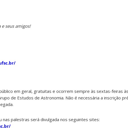
 e seus amigos!
ufsc.br/
público em geral, gratuitas e ocorrem sempre às sextas-feiras à
upo de Estudos de Astronomia. Não é necessária a inscrição prév
hegada.
u nas palestras será divulgada nos seguintes sites:
c.br/