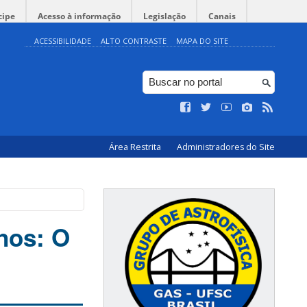
cipe
Acesso à informação
Legislação
Canais
ACESSIBILIDADE
ALTO CONTRASTE
MAPA DO SITE
Área Restrita
Administradores do Site
nos: O