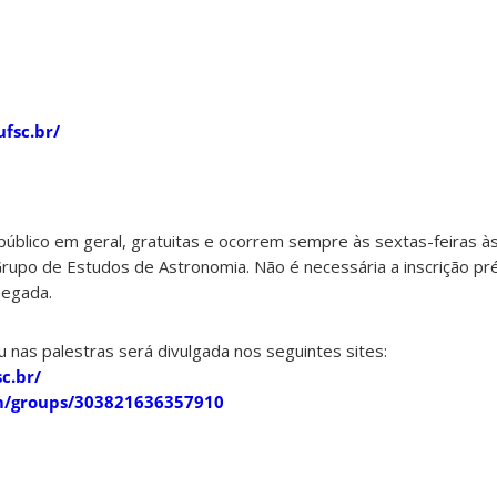
ufsc.br/
público em geral, gratuitas e ocorrem sempre às sextas-feiras à
upo de Estudos de Astronomia. Não é necessária a inscrição prév
hegada.
u nas palestras será divulgada nos seguintes sites:
c.br/
m/groups/303821636357910