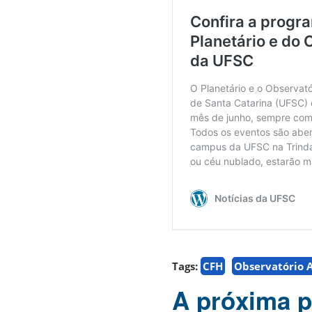
Tags:
CFH
Observatório 
A próxima p