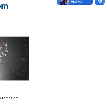
em
es temas em