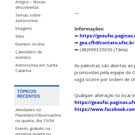
Artigos – Novas
descobertas
—
Temas sobre
astronomia
Informações:
Imagens
➡
https://geaufsc.paginas.
Sites
➡
gea.cfh@contato.ufsc.br
Eventos on-line
➡ (48)999323650 (Tânia)
Calendário de
eventos
As palestras são abertas ao 
Astronomia em Santa
Catarina
promovidas pela equipe do Gr
vaga ocorre por ordem de c
TÓPICOS
Qualquer alteração no local o
RECENTES
https://geaufsc.paginas.ufs
https://www.facebook.co
Atividades no
Planetário/Observatório
na quarta, dia 15/04
Evento gratuito na
próxima quarta no