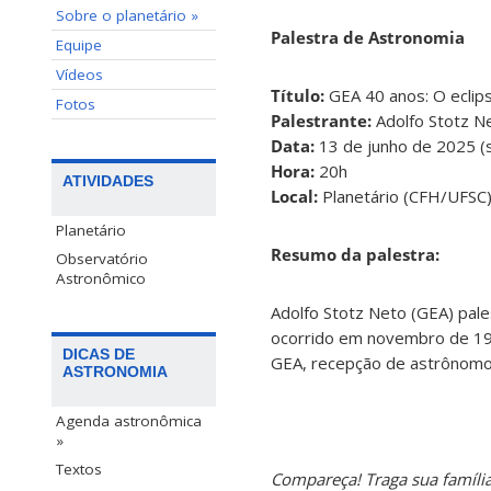
Sobre o planetário »
Palestra de Astronomia
Equipe
Vídeos
Título:
GEA 40 anos: O eclip
Fotos
Palestrante:
Adolfo Stotz N
Data:
13 de junho de 2025 (
Hora:
20h
ATIVIDADES
Local:
Planetário (CFH/UFSC
Planetário
Resumo da palestra:
Observatório
Astronômico
Adolfo Stotz Neto (GEA) pale
ocorrido em novembro de 199
DICAS DE
GEA, recepção de astrônomos
ASTRONOMIA
Agenda astronômica
»
Textos
Compareça! Traga sua família