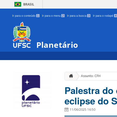
BRASIL
Ir para o conteúdo
1
Ir para o menu
2
Ir para a busca
3
Ir para o rodapé
4
Planetário
Assunto: CFH
Palestra do
eclipse do 
11/06/2025 16:50