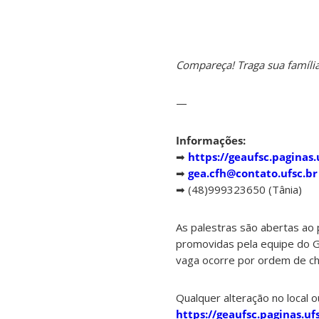
Compareça! Traga sua família
—
Informações:
➡
https://geaufsc.paginas.
➡
gea.cfh@contato.ufsc.br
➡ (48)999323650 (Tânia)
As palestras são abertas ao 
promovidas pela equipe do Gr
vaga ocorre por ordem de c
Qualquer alteração no local o
https://geaufsc.paginas.ufs