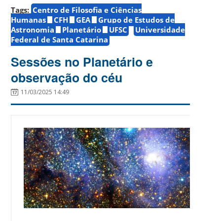
Tags:
Centro de Filosofia e Ciências
Humanas
CFH
GEA
Grupo de Estudos de
Astronomia
Planetário
UFSC
Universidade
Federal de Santa Catarina
Sessões no Planetário e
observação do céu
11/03/2025 14:49