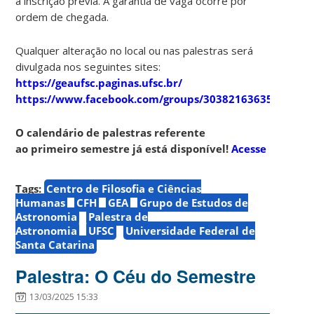
a inscrição prévia. A garantia de vaga ocorre por
ordem de chegada.
Qualquer alteração no local ou nas palestras será
divulgada nos seguintes sites:
https://geaufsc.paginas.ufsc.br/
https://www.facebook.com/groups/303821636357910
O calendário de palestras referente
ao primeiro semestre já está disponível!
Acesse
Tags:
Centro de Filosofia e Ciências
Humanas
CFH
GEA
Grupo de Estudos de
Astronomia
Palestra de
Astronomia
UFSC
Universidade Federal de
Santa Catarina
Palestra: O Céu do Semestre
13/03/2025 15:33