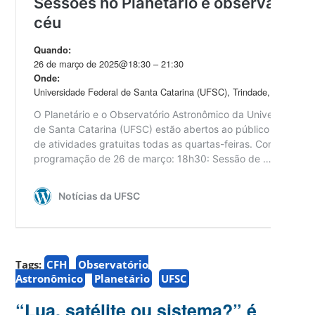
Tags:
CFH
Observatório
Astronômico
Planetário
UFSC
“Lua, satélite ou sistema?” é