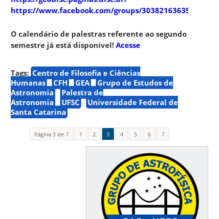
https://www.facebook.com/groups/303821636357910
O calendário de palestras referente ao segundo
semestre já está disponível!
Acesse
Tags:
Centro de Filosofia e Ciências
Humanas
CFH
GEA
Grupo de Estudos de
Astronomia
Palestra de
Astronomia
UFSC
Universidade Federal de
Santa Catarina
Página 3 de 7
1
2
3
4
5
6
7