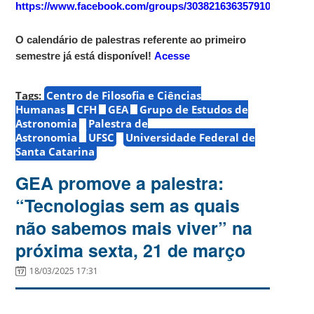
https://www.facebook.com/groups/303821636357910
O calendário de palestras referente ao primeiro
semestre já está disponível!
Acesse
Tags:
Centro de Filosofia e Ciências
Humanas
CFH
GEA
Grupo de Estudos de
Astronomia
Palestra de
Astronomia
UFSC
Universidade Federal de
Santa Catarina
GEA promove a palestra:
“Tecnologias sem as quais
não sabemos mais viver” na
próxima sexta, 21 de março
18/03/2025 17:31