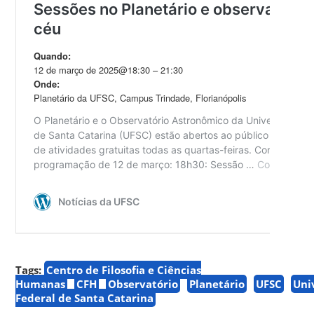
Tags:
Centro de Filosofia e Ciências
Humanas
CFH
Observatório
Planetário
UFSC
Uni
Federal de Santa Catarina