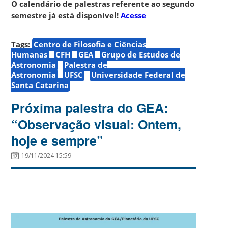
O calendário de palestras referente ao segundo
semestre já está disponível!
Acesse
Tags:
Centro de Filosofia e Ciências
Humanas
CFH
GEA
Grupo de Estudos de
Astronomia
Palestra de
Astronomia
UFSC
Universidade Federal de
Santa Catarina
Próxima palestra do GEA:
“Observação visual: Ontem,
hoje e sempre”
19/11/2024 15:59