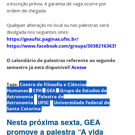
a inscrição prévia. A garantia de vaga ocorre por
ordem de chegada.
Qualquer alteração no local ou nas palestras será
divulgada nos seguintes sites:
https://geaufsc.paginas.ufsc.br/
https://www.facebook.com/groups/303821636357910
O calendário de palestras referente ao segundo
semestre já está disponível!
Acesse
Tags:
Centro de Filosofia e Ciências
Humanas
CFH
GEA
Grupo de Estudos de
Astronomia
Palestra de
Astronomia
UFSC
Universidade Federal de
Santa Catarina
Nesta próxima sexta, GEA
promove a palestra “A vida