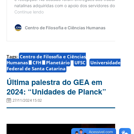
Tags:
Centro de Filosofia e Ciências
Humanas
CFH
Planetário
UFSC
Universidade
Federal de Santa Catarina
Última palestra do GEA em
2024: “Unidades de Planck”
27/11/2024 15:02