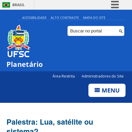
BRASIL
Simplifique!
ACESSIBILIDADE
ALTO CONTRASTE
MAPA DO SITE
Comunica BR
Participe
Acesso à informação
Legislação
Planetário
Canais
Área Restrita
Administradores do Site
MENU
Palestra: Lua, satélite ou
sistema?