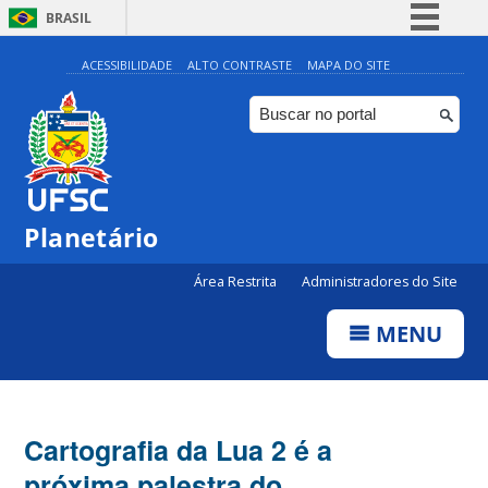
BRASIL
Simplifique!
ACESSIBILIDADE
ALTO CONTRASTE
MAPA DO SITE
Comunica BR
Participe
Acesso à informação
Legislação
Planetário
Canais
Área Restrita
Administradores do Site
MENU
Cartografia da Lua 2 é a
próxima palestra do