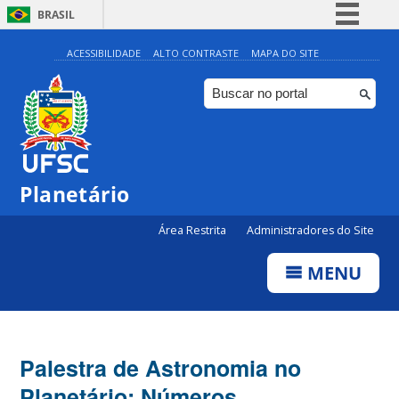
BRASIL
Simplifique!
ACESSIBILIDADE
ALTO CONTRASTE
MAPA DO SITE
Comunica BR
Participe
Acesso à informação
Legislação
Planetário
Canais
Área Restrita
Administradores do Site
MENU
Palestra de Astronomia no
Planetário: Números,