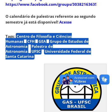
https://www.facebook.com/groups/303821636357910
O calendário de palestras referente ao segundo
semestre já está disponível!
Acesse
Tags:
Centro de Filosofia e Ciências
Humanas
CFH
GEA
Grupo de Estudos de
Astronomia
Palestra de
Astronomia
UFSC
Universidade Federal de
Santa Catarina
⠀⠀