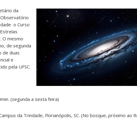
etário da
 Observatório
idade o Curso
Estrelas
″. O mesmo
no, de segunda
ão de duas
ncial e
tido pela UFSC.
in. (segunda a sexta feira)
 Campus da Trindade, Florianópolis, SC. (No bosque, próximo ao 