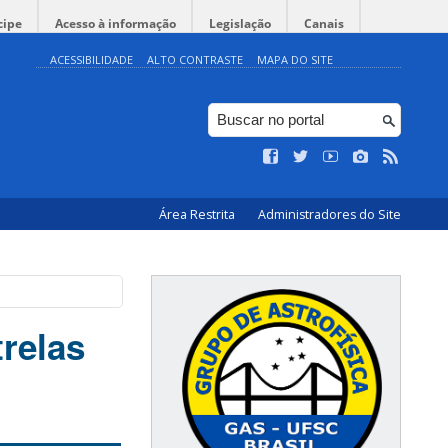
cipe
Acesso à informação
Legislação
Canais
ACESSIBILIDADE
ALTO CONTRASTE
MAPA DO SITE
Área Restrita
Administradores do Site
relas