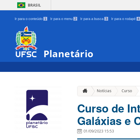
BRASIL
Ir para o conteúdo
1
Ir para o menu
2
Ir para a busca
3
Ir para o rodapé
4
Planetário
»
Notícias
Curso
Curso de In
Galáxias e 
01/09/2023 15:53