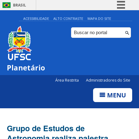
BRASIL
Simplifique!
ACESSIBILIDADE
ALTO CONTRASTE
MAPA DO SITE
Comunica BR
Participe
Acesso à informação
Legislação
Planetário
Canais
Área Restrita
Administradores do Site
MENU
Grupo de Estudos de
Astronomia realiza palestra