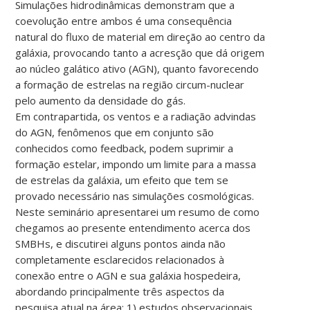
Simulações hidrodinâmicas demonstram que a
coevolução entre ambos é uma consequência
natural do fluxo de material em direção ao centro da
galáxia, provocando tanto a acresção que dá origem
ao núcleo galático ativo (AGN), quanto favorecendo
a formação de estrelas na região circum-nuclear
pelo aumento da densidade do gás.
Em contrapartida, os ventos e a radiação advindas
do AGN, fenômenos que em conjunto são
conhecidos como feedback, podem suprimir a
formação estelar, impondo um limite para a massa
de estrelas da galáxia, um efeito que tem se
provado necessário nas simulações cosmológicas.
Neste seminário apresentarei um resumo de como
chegamos ao presente entendimento acerca dos
SMBHs, e discutirei alguns pontos ainda não
completamente esclarecidos relacionados à
conexão entre o AGN e sua galáxia hospedeira,
abordando principalmente três aspectos da
pesquisa atual na área: 1) estudos observacionais