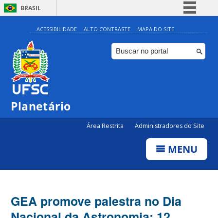
BRASIL
Simplifique!
ACESSIBILIDADE
ALTO CONTRASTE
MAPA DO SITE
Comunica BR
Participe
Acesso à informação
Legislação
Planetário
Canais
Área Restrita
Administradores do Site
MENU
GEA promove palestra no Dia
Nacional da Astronomia: 12