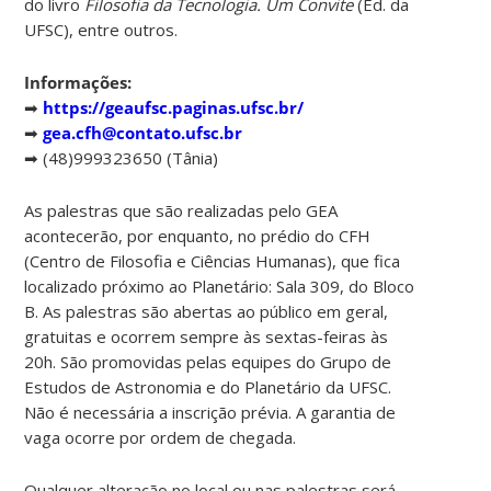
do livro
Filosofia da Tecnologia. Um Convite
(Ed. da
UFSC), entre outros.
Informações:
➡
https://geaufsc.paginas.ufsc.br/
➡
gea.cfh@contato.ufsc.br
➡ (48)999323650 (Tânia)
As palestras que são realizadas pelo GEA
acontecerão, por enquanto, no prédio do CFH
(Centro de Filosofia e Ciências Humanas), que fica
localizado próximo ao Planetário: Sala 309, do Bloco
B. As palestras são abertas ao público em geral,
gratuitas e ocorrem sempre às sextas-feiras às
20h. São promovidas pelas equipes do Grupo de
Estudos de Astronomia e do Planetário da UFSC.
Não é necessária a inscrição prévia. A garantia de
vaga ocorre por ordem de chegada.
Qualquer alteração no local ou nas palestras será