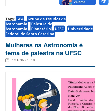
Tags:
GEA
Grupo de Estudos de
Astronomia
Palestra de
Astronomia
Planetário
UFSC
Universidade
Federal de Santa Catarina
Mulheres na Astronomia é
tema de palestra na UFSC
01/11/2022 15:10