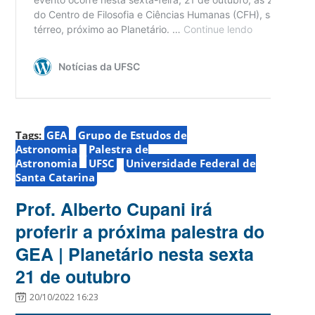
Tags:
GEA
Grupo de Estudos de
Astronomia
Palestra de
Astronomia
UFSC
Universidade Federal de
Santa Catarina
Prof. Alberto Cupani irá
proferir a próxima palestra do
GEA | Planetário nesta sexta
21 de outubro
20/10/2022 16:23