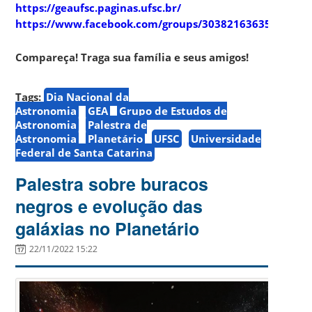
https://geaufsc.paginas.ufsc.br/
https://www.facebook.com/groups/303821636357910
Compareça! Traga sua família e seus amigos!
Tags:
Dia Nacional da
Astronomia
GEA
Grupo de Estudos de
Astronomia
Palestra de
Astronomia
Planetário
UFSC
Universidade
Federal de Santa Catarina
Palestra sobre buracos
negros e evolução das
galáxias no Planetário
22/11/2022 15:22