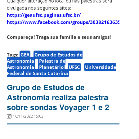
Qualquer alteração no local ou nas palestras será
divulgada nos seguintes sites:
https://geaufsc.paginas.ufsc.br/
https://www.facebook.com/groups/303821636357910
Compareça! Traga sua família e seus amigos!
Tags:
GEA
Grupo de Estudos de
Astronomia
Palestra de
Astronomia
Planetário
UFSC
Universidade
Federal de Santa Catarina
Grupo de Estudos de
Astronomia realiza palestra
sobre sondas Voyager 1 e 2
10/11/2022 15:03