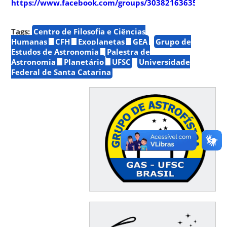
https://www.facebook.com/groups/303821636357910
Tags:
Centro de Filosofia e Ciências
Humanas
CFH
Exoplanetas
GEA
Grupo de
Estudos de Astronomia
Palestra de
Astronomia
Planetário
UFSC
Universidade
Federal de Santa Catarina
⠀⠀