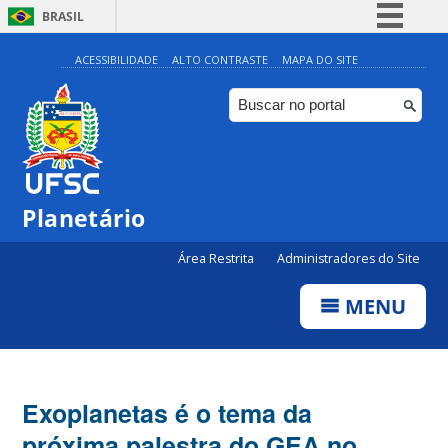
BRASIL
Simplifique!
ACESSIBILIDADE
ALTO CONTRASTE
MAPA DO SITE
Comunica BR
Participe
Acesso à informação
Legislação
Planetário
Canais
Área Restrita
Administradores do Site
MENU
Exoplanetas é o tema da
próxima palestra do GEA no