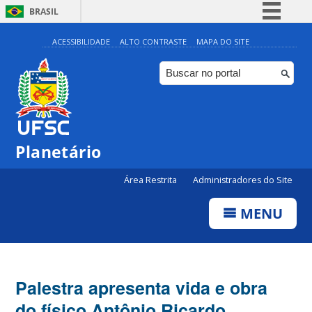
BRASIL
Simplifique!
ACESSIBILIDADE
ALTO CONTRASTE
MAPA DO SITE
Comunica BR
Participe
Acesso à informação
Legislação
Planetário
Canais
Área Restrita
Administradores do Site
MENU
Palestra apresenta vida e obra
do físico Antônio Ricardo