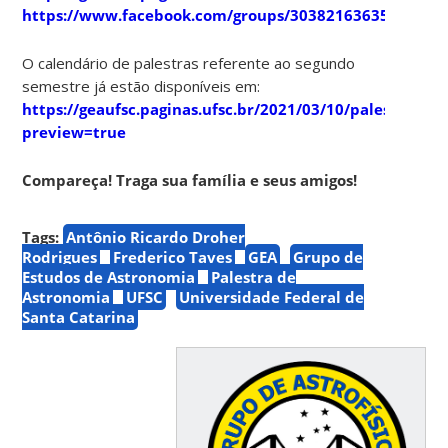
https://www.facebook.com/groups/303821636357910
O calendário de palestras referente ao segundo
semestre já estão disponíveis em:
https://geaufsc.paginas.ufsc.br/2021/03/10/palestras/?
preview=true
Compareça! Traga sua família e seus amigos!
Tags:
Antônio Ricardo Droher
Rodrigues
Frederico Taves
GEA
Grupo de
Estudos de Astronomia
Palestra de
Astronomia
UFSC
Universidade Federal de
Santa Catarina